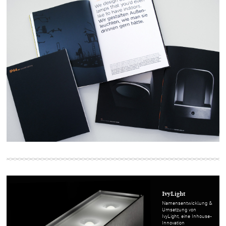
IvyLight
Namensentwicklung &
Umsetzung von
IvyLight, eine Inhouse-
Innovation