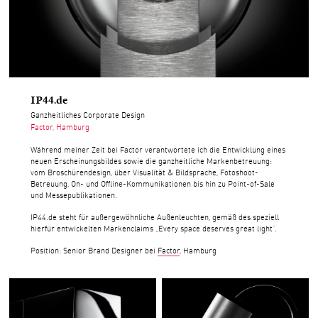
IP44.de
Ganzheitliches Corporate Design
Factor, Hamburg
Während meiner Zeit bei Factor verantwortete ich die Entwicklung eines
neuen Erscheinungsbildes sowie die ganzheitliche Markenbetreuung:
vom Broschürendesign, über Visualität & Bildsprache, Fotoshoot-
Betreuung, On- und Offline-Kommunikationen bis hin zu Point-of-Sale
und Messepublikationen.
IP44.de steht für außergewöhnliche Außenleuchten, gemäß des speziell
hierfür entwickelten Markenclaims „Every space deserves great light“.
Position: Senior Brand Designer bei
Factor
, Hamburg